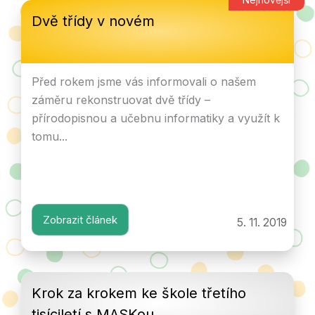
Dvě třídy v novém
Před rokem jsme vás informovali o našem
záměru rekonstruovat dvě třídy –
přírodopisnou a učebnu informatiky a využít k
tomu...
Zobrazit článek
5. 11. 2019
Krok za krokem ke škole třetího
tisíciletí s MASKou