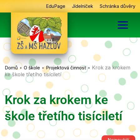
Přeskočit
EduPage
Jídelníček
Schránka důvěry
na
obsah
•
•
•
Krok za krokem
Domů
O škole
Projektová činnost
ke škole třetího tisíciletí
Krok za krokem ke
škole třetího tisíciletí