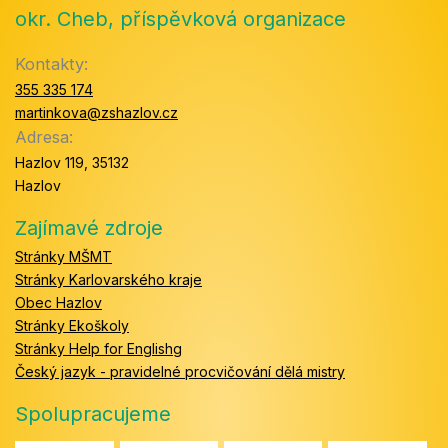
okr. Cheb, příspěvková organizace
Kontakty:
355 335 174
martinkova@zshazlov.cz
Adresa:
Hazlov 119, 35132
Hazlov
Zajímavé zdroje
Stránky MŠMT
Stránky Karlovarského kraje
Obec Hazlov
Stránky Ekoškoly
Stránky Help for Englishg
Český jazyk - pravidelné procvičování dělá mistry
Spolupracujeme