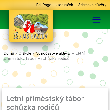
Přeskočit
EduPage
Jídelníček
Schránka důvěry
na
obsah
•
•
•
Letní
Domů
O škole
Volnočasové aktivity
příměstský tábor – schůzka rodičů
Letní příměstský tábor –
schůzka rodičů