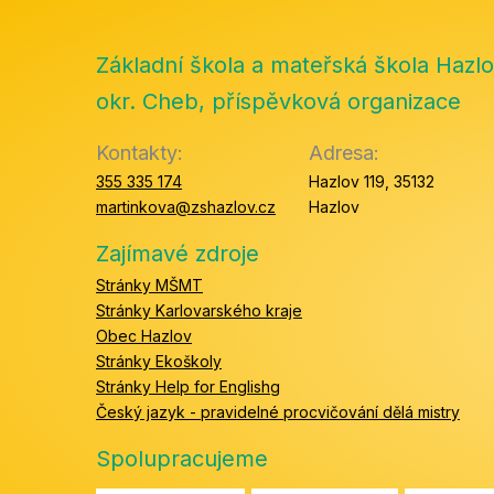
Základní škola a mateřská škola Hazlo
okr. Cheb, příspěvková organizace
Kontakty:
Adresa:
355 335 174
Hazlov 119, 35132
martinkova@zshazlov.cz
Hazlov
Zajímavé zdroje
Stránky MŠMT
Stránky Karlovarského kraje
Obec Hazlov
Stránky Ekoškoly
Stránky Help for Englishg
Český jazyk - pravidelné procvičování dělá mistry
Spolupracujeme