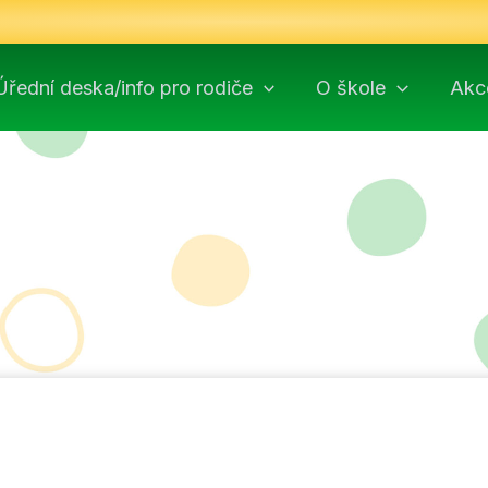
Úřední deska/info pro rodiče
O škole
Akc