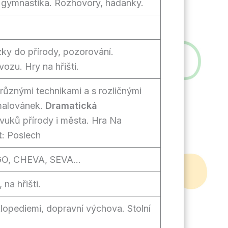
á gymnastika. Rozhovory, hádanky.
y do přírody, pozorování.
ozu. Hry na hřišti.
 různými technikami a s rozličnými
malovánek.
Dramatická
uků přírody i města. Hra Na
t
: Poslech
EGO, CHEVA, SEVA…
 na hřišti.
lopediemi, dopravní výchova. Stolní