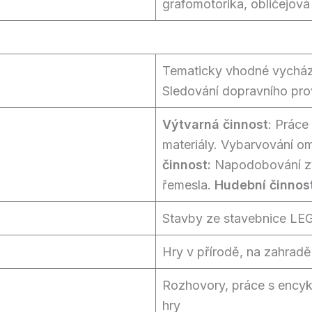
grafomotorika, obličejov
Tematicky vhodné vycházk
Sledování dopravního prov
Výtvarná činnost
: Práce
materiály. Vybarvování o
činnost:
Napodobování zv
řemesla.
Hudební činnos
Stavby ze stavebnice L
Hry v přírodě, na zahradě,
Rozhovory, práce s encyk
hry