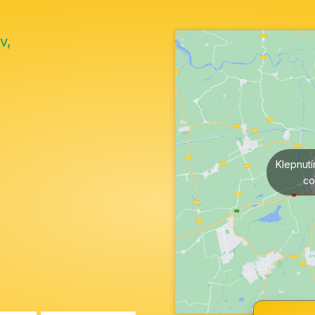
v,
Klepnut
co