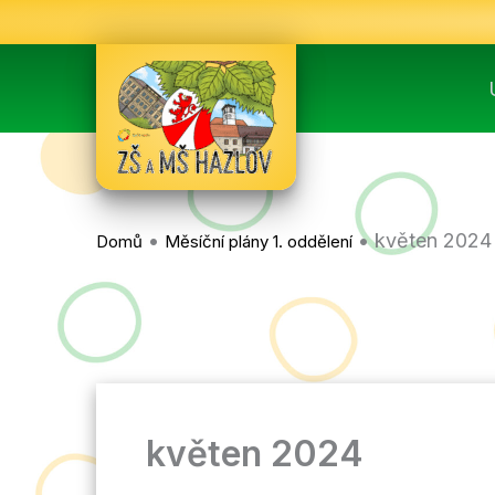
Přeskočit
na
obsah
•
•
květen 2024
Domů
Měsíční plány 1. oddělení
květen 2024