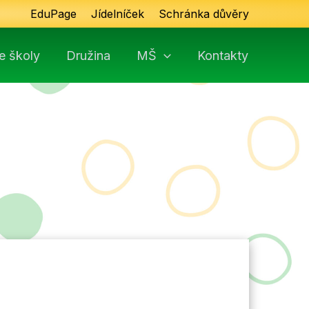
EduPage
Jídelníček
Schránka důvěry
e školy
Družina
MŠ
Kontakty