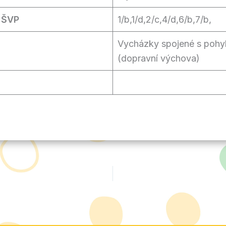
 ŠVP
1/b,1/d,2/c,4/d,6/b,7/b,
Vycházky spojené s pohy
(dopravní výchova)