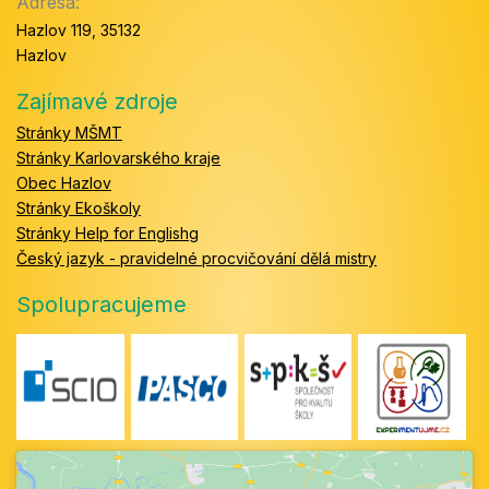
Adresa:
Hazlov 119, 35132
Hazlov
Zajímavé zdroje
Stránky MŠMT
Stránky Karlovarského kraje
Obec Hazlov
Stránky Ekoškoly
Stránky Help for Englishg
Český jazyk - pravidelné procvičování dělá mistry
Spolupracujeme