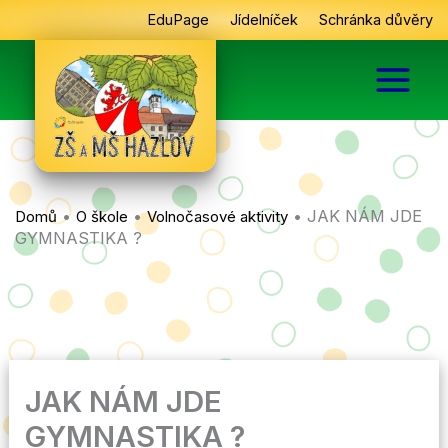
Přeskočit
EduPage
Jídelníček
Schránka důvěry
na
obsah
•
•
•
JAK NÁM JDE
Domů
O škole
Volnočasové aktivity
GYMNASTIKA ?
JAK NÁM JDE
GYMNASTIKA ?