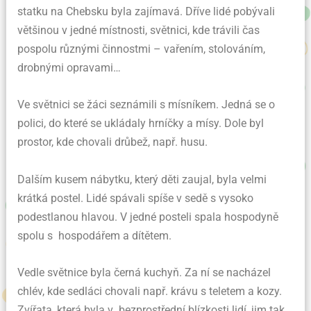
statku na Chebsku byla zajímavá. Dříve lidé pobývali
většinou v jedné místnosti, světnici, kde trávili čas
pospolu různými činnostmi – vařením, stolováním,
drobnými opravami…
Ve světnici se žáci seznámili s mísníkem. Jedná se o
polici, do které se ukládaly hrníčky a mísy. Dole byl
prostor, kde chovali drůbež, např. husu.
Dalším kusem nábytku, který děti zaujal, byla velmi
krátká postel. Lidé spávali spíše v sedě s vysoko
podestlanou hlavou. V jedné posteli spala hospodyně
spolu s hospodářem a dítětem.
Vedle světnice byla černá kuchyň. Za ní se nacházel
chlév, kde sedláci chovali např. krávu s teletem a kozy.
Zvířata, která byla v bezprostřední blízkosti lidí, jim tak