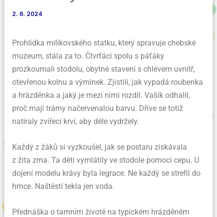
2. 6. 2024
Prohlídka milíkovského statku, který spravuje chebské
muzeum, stála za to. Čtvrťáci spolu s páťáky
prozkoumali stodolu, obytné stavení s chlévem uvnitř,
otevřenou kolnu a výminek. Zjistili, jak vypadá roubenka
a hrázděnka a jaký je mezi nimi rozdíl. Vašík odhalil,
proč mají trámy načervenalou barvu. Dříve se totiž
natíraly zvířecí krví, aby déle vydržely.
Každý z žáků si vyzkoušel, jak se postaru získávala
z žita zrna. Ta děti vymlátily ve stodole pomocí cepu. U
dojení modelu krávy byla legrace. Ne každý se strefil do
hrnce. Naštěstí tekla jen voda.
Přednáška o tamním životě na typickém hrázděném