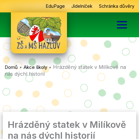
Přeskočit
EduPage
Jídelníček
Schránka důvěry
na
obsah
•
•
Hrázděný statek v Milíkově na
Domů
Akce školy
nás dýchl historií
Hrázděný statek v Milíkově
na nás dýchl historií