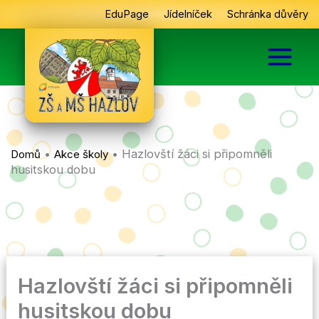
Přeskočit
EduPage
Jídelníček
Schránka důvěry
na
obsah
•
•
Hazlovští žáci si připomněli
Domů
Akce školy
husitskou dobu
Hazlovští žáci si připomněli
husitskou dobu