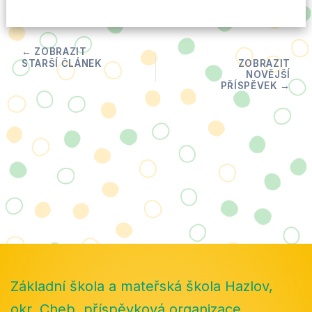
Základní škola a mateřská škola Hazlov,
okr. Cheb, příspěvková organizace