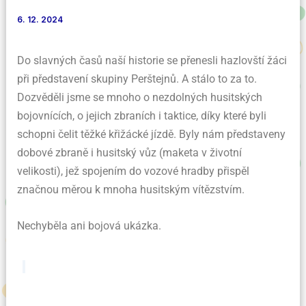
6. 12. 2024
Do slavných časů naší historie se přenesli hazlovští žáci
při představení skupiny Perštejnů. A stálo to za to.
Dozvěděli jsme se mnoho o nezdolných husitských
bojovnících, o jejich zbraních i taktice, díky které byli
schopni čelit těžké křižácké jízdě. Byly nám představeny
dobové zbraně i husitský vůz (maketa v životní
velikosti), jež spojením do vozové hradby přispěl
značnou měrou k mnoha husitským vítězstvím.
Nechyběla ani bojová ukázka.