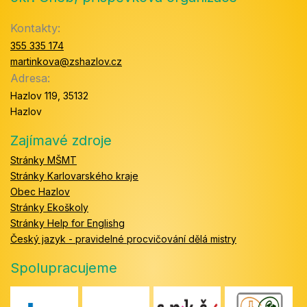
Kontakty:
355 335 174
martinkova@zshazlov.cz
Adresa:
Hazlov 119, 35132
Hazlov
Zajímavé zdroje
Stránky MŠMT
Stránky Karlovarského kraje
Obec Hazlov
Stránky Ekoškoly
Stránky Help for Englishg
Český jazyk - pravidelné procvičování dělá mistry
Spolupracujeme