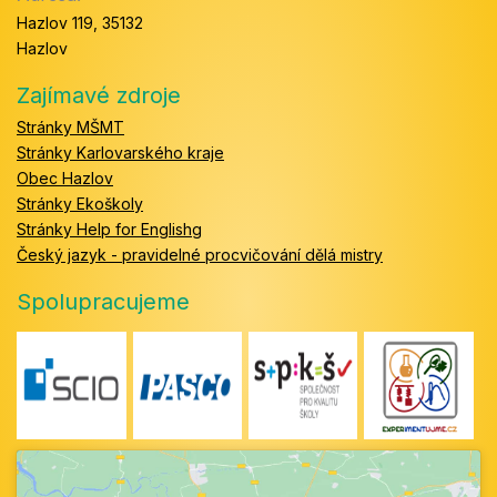
Hazlov 119, 35132
Hazlov
Zajímavé zdroje
Stránky MŠMT
Stránky Karlovarského kraje
Obec Hazlov
Stránky Ekoškoly
Stránky Help for Englishg
Český jazyk - pravidelné procvičování dělá mistry
Spolupracujeme