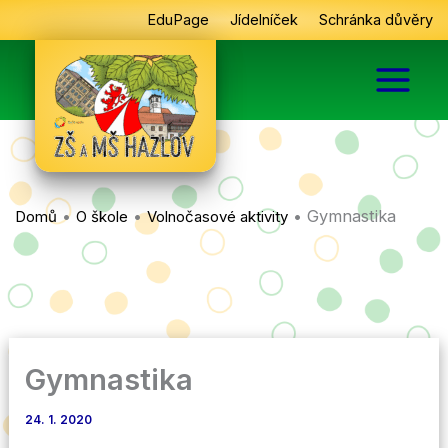
Přeskočit
EduPage
Jídelníček
Schránka důvěry
na
obsah
•
•
•
Gymnastika
Domů
O škole
Volnočasové aktivity
Gymnastika
24. 1. 2020