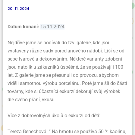
20. 11. 2024
Datum konání:
15.11.2024
Nejdříve jsme se podívali do tzv. galerie, kde jsou
vystaveny různé sady porcelánového nádobí. Liší se od
sebe tvarově a dekorováním. Některé varianty zdobení
jsou natolik u zákazníků úspěšné, že se používají i 100
let. Z galerie jsme se přesunuli do provozu, abychom
viděli samotnou výrobu porcelánu. Poté jsme šli do části
továrny, kde si účastníci exkurzí dekorují svůj výrobek
dle svého přání, vkusu.
Více z dobrovolných úkolů o exkurzi od dětí:
Tereza Benechová: “ Na hmotu se používá 50 % kaolínu,