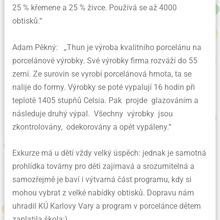
25 % křemene a 25 % živce. Používá se až 4000
obtisků.“
Adam Pěkný: „Thun je výroba kvalitního porcelánu na
porcelánové výrobky. Své výrobky firma rozváží do 55
zemí. Ze surovin se vyrobí porcelánová hmota, ta se
nalije do formy. Výrobky se poté vypalují 16 hodin při
teplotě 1405 stupňů Celsia. Pak projde glazováním a
následuje druhý výpal. Všechny výrobky jsou
zkontrolovány, odekorovány a opět vypáleny.“
Exkurze má u dětí vždy velký úspěch: jednak je samotná
prohlídka továrny pro děti zajímavá a srozumitelná a
samozřejmě je baví i výtvarná část programu, kdy si
mohou vybrat z velké nabídky obtisků. Dopravu nám
uhradil KÚ Karlovy Vary a program v porcelánce dětem
zaplatila škola:)