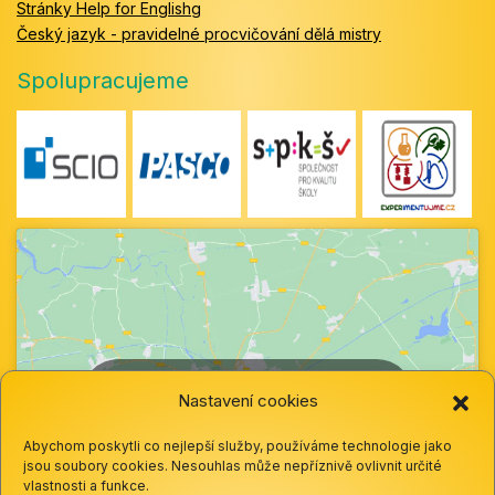
Stránky Help for Englishg
Český jazyk - pravidelné procvičování dělá mistry
Spolupracujeme
Klepnutím přijměte marketingové soubory
Nastavení cookies
cookie a povolte tento obsah
Abychom poskytli co nejlepší služby, používáme technologie jako
jsou soubory cookies. Nesouhlas může nepříznivě ovlivnit určité
vlastnosti a funkce.