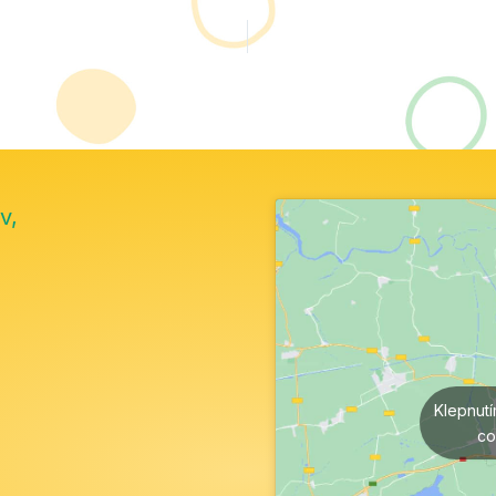
v,
Klepnut
co