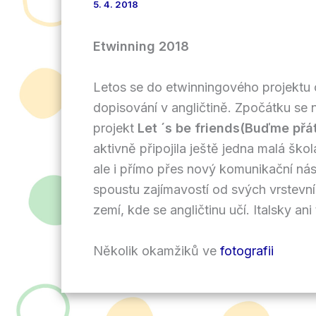
5. 4. 2018
Etwinning 2018
Letos se do etwinningového projektu o
dopisování v angličtině. Zpočátku se ná
projekt
Let ´s be friends(Buďme přát
aktivně připojila ještě jedna malá ško
ale i přímo přes nový komunikační ná
spoustu zajímavostí od svých vrstevník
zemí, kde se angličtinu učí. Italsky a
Několik okamžiků ve
fotografii