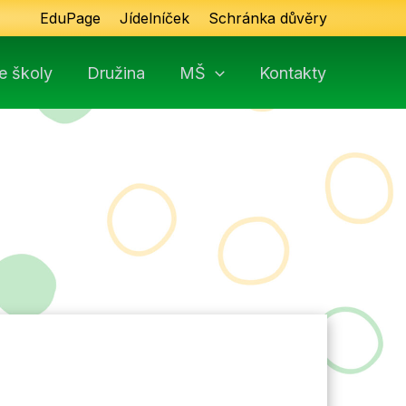
EduPage
Jídelníček
Schránka důvěry
e školy
Družina
MŠ
Kontakty