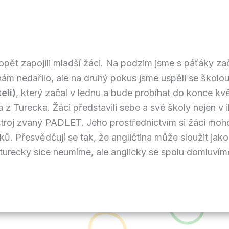
pět zapojili mladší žáci. Na podzim jsme s páťáky zača
m nedařilo, ale na druhý pokus jsme uspěli se školou v 
eli)
, který začal v lednu a bude probíhat do konce k
la z Turecka. Žáci představili sebe a své školy nejen v
stroj zvaný PADLET. Jeho prostřednictvím si žáci moh
ů. Přesvědčují se tak, že angličtina může sloužit jako
ni turecky sice neumíme, ale anglicky se spolu domluvíme