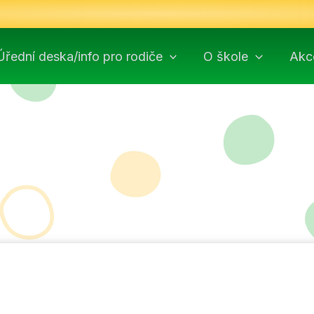
Úřední deska/info pro rodiče
O škole
Akc