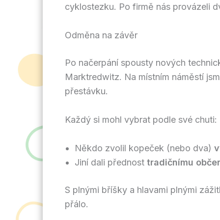
cyklostezku. Po firmě nás provázeli d
Odměna na závěr
Po načerpání spousty nových technic
Marktredwitz. Na místním náměstí jsme
přestávku.
Každý si mohl vybrat podle své chuti:
Někdo zvolil kopeček (nebo dva)
v
Jiní dali přednost
tradičnímu občer
S plnými bříšky a hlavami plnými zážit
přálo.