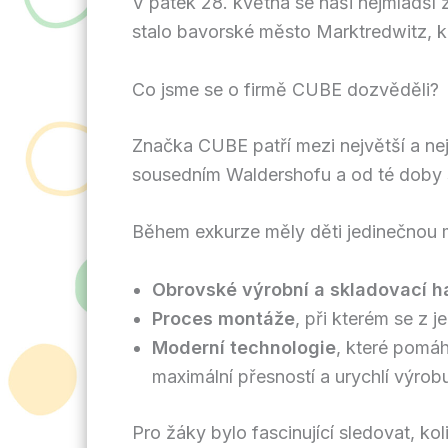
V pátek 28. května se naši nejmladší žá
stalo bavorské město Marktredwitz, 
Co jsme se o firmě CUBE dozvěděli?
Značka CUBE patří mezi největší a ne
sousedním Waldershofu a od té doby se 
Během exkurze měly děti jedinečnou 
Obrovské výrobní a skladovací h
Proces montáže
, při kterém se z j
Moderní technologie
, které pomáh
maximální přesností a urychlí výrob
Pro žáky bylo fascinující sledovat, ko