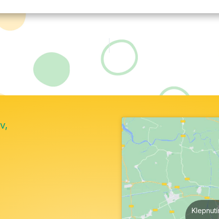
v,
Klepnut