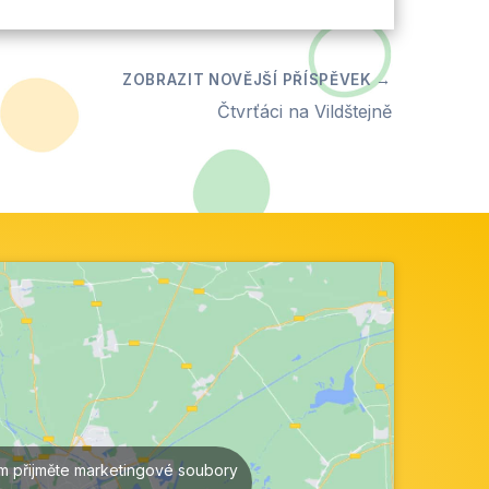
Čtvrťáci na Vildštejně
ím přijměte marketingové soubory