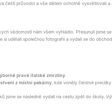
va čeští průvodci a vše dětem ochotně vysvětlovali a 
kých vědomostí nám všem vyhládlo. Přesunuli jsme se
 si udělali společnou fotografii a vydali se do obch
ýborné pravé italské zmrzliny
.
stvení z místní pekárny
, kde voněly čerstvé preclíky
ků jsme se následně vydali na cestu zpět do školy. Výl