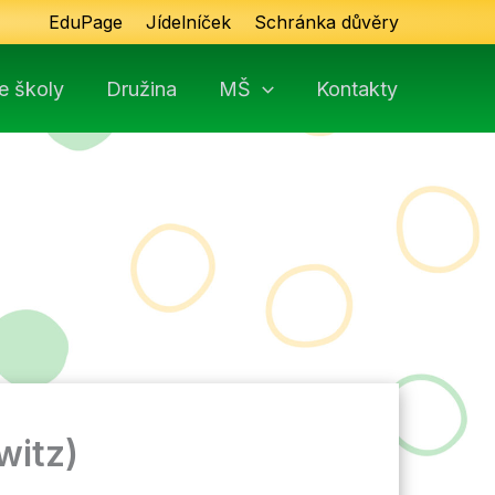
EduPage
Jídelníček
Schránka důvěry
e školy
Družina
MŠ
Kontakty
witz)