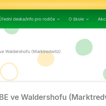
Úřední deska/info pro rodiče
O škole
Akc
ve Waldershofu (Marktredwitz)
BE ve Waldershofu (Marktred