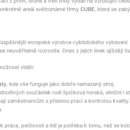
ci z první, druhé a třetí třídy vydali na vzrušující ces
konkrétně areál světoznámé firmy
CUBE
, která se zab
júspěšnější evropské výrobce cyklistického vybavení.
neuvěřitelně rozrostla. Dnes z jejích linek sjíždějí ti
možnost vidět:
aly
, kde vše funguje jako dobře namazaný stroj.
ednotlivých součástek rodí špičková horská, silniční i s
ají zaměstnancům s přesnou prací a kontrolou kvality. P
u.
lik práce, pečlivosti a lidí je potřeba k tomu, než se k