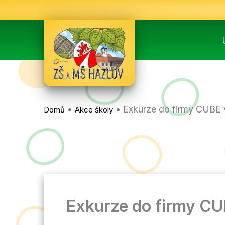
Přeskočit
na
obsah
•
•
Exkurze do firmy CUBE 
Domů
Akce školy
Exkurze do firmy CU