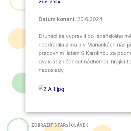
21. 6. 2024
Datum konání:
20.6.2024
Druháci se vypravili do lázeňského 
neodradila zima a v Mariánkách nás př
pracovním listem S Karolínou za pozn
dvakrát zhlédnout nádhernou hrající f
naposledy.