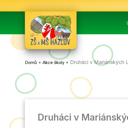
Přeskočit
na
obsah
•
•
Druháci v Mariánských 
Domů
Akce školy
Druháci v Mariánský