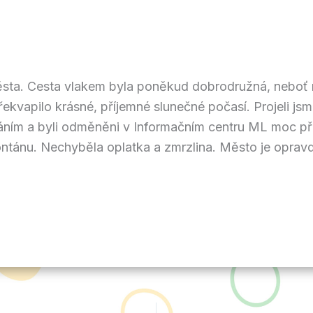
města. Cesta vlakem byla poněkud dobrodružná, neboť
ekvapilo krásné, příjemné slunečné počasí. Projeli jsm
áním a byli odměněni v Informačním centru ML moc př
ontánu. Nechyběla oplatka a zmrzlina. Město je opravd