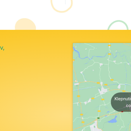
v,
Klepnut
co