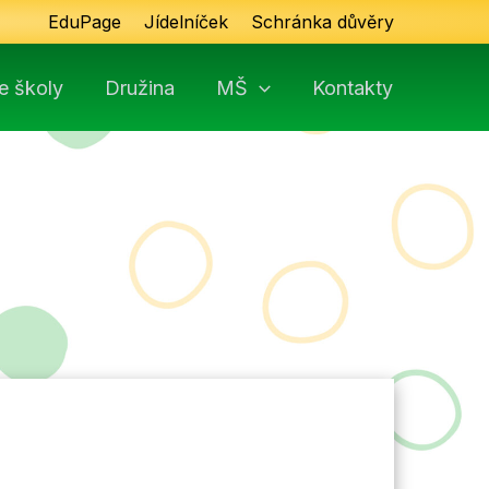
EduPage
Jídelníček
Schránka důvěry
e školy
Družina
MŠ
Kontakty