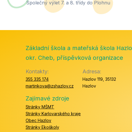
Společný výlet 7. a 8. třídy do Plohnu
Základní škola a mateřská škola Hazlo
okr. Cheb, příspěvková organizace
Kontakty:
Adresa:
355 335 174
Hazlov 119, 35132
martinkova@zshazlov.cz
Hazlov
Zajímavé zdroje
Stránky MŠMT
Stránky Karlovarského kraje
Obec Hazlov
Stránky Ekoškoly