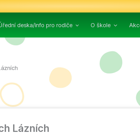
Úřední deska/info pro rodiče
O škole
Akc
Lázních
ch Lázních