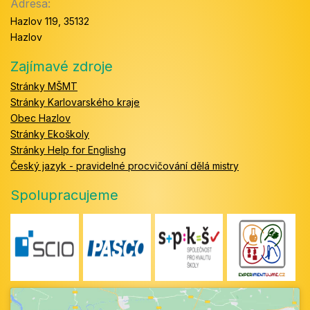
Adresa:
Hazlov 119, 35132
Hazlov
Zajímavé zdroje
Stránky MŠMT
Stránky Karlovarského kraje
Obec Hazlov
Stránky Ekoškoly
Stránky Help for Englishg
Český jazyk - pravidelné procvičování dělá mistry
Spolupracujeme