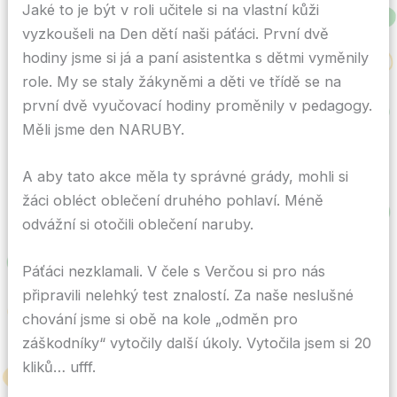
Jaké to je být v roli učitele si na vlastní kůži
vyzkoušeli na Den dětí naši páťáci. První dvě
hodiny jsme si já a paní asistentka s dětmi vyměnily
role. My se staly žákyněmi a děti ve třídě se na
první dvě vyučovací hodiny proměnily v pedagogy.
Měli jsme den NARUBY.
A aby tato akce měla ty správné grády, mohli si
žáci obléct oblečení druhého pohlaví. Méně
odvážní si otočili oblečení naruby.
Páťáci nezklamali. V čele s Verčou si pro nás
připravili nelehký test znalostí. Za naše neslušné
chování jsme si obě na kole „odměn pro
záškodníky“ vytočily další úkoly. Vytočila jsem si 20
kliků… ufff.