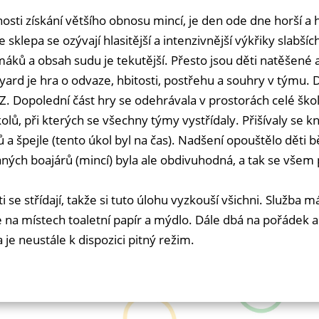
sti získání většího obnosu mincí, je den ode dne horší a h
klepa se ozývají hlasitější a intenzivnější výkřiky slabší
limáků a obsah sudu je tekutější. Přesto jsou děti natěšené 
oyard je hra o odvaze, hbitosti, postřehu a souhry v týmu. 
. Dopolední část hry se odehrávala v prostorách celé škol
olů, při kterých se všechny týmy vystřídaly. Přišívaly se kn
ků a špejle (tento úkol byl na čas). Nadšení opouštělo děti
ných boajárů (mincí) byla ale obdivuhodná, a tak se všem p
 se střídají, takže si tuto úlohu vyzkouší všichni. Služba 
li je na místech toaletní papír a mýdlo. Dále dbá na pořádek
je neustále k dispozici pitný režim.