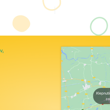
v,
Klepnut
co