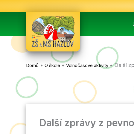
Přeskočit
na
obsah
•
•
•
Další z
Domů
O škole
Volnočasové aktivity
Další zprávy z pevno