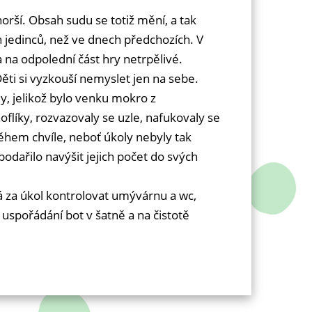
orší. Obsah sudu se totiž mění, a tak
ch jedinců, než ve dnech předchozích. V
a na odpolední část hry netrpělivé.
Děti si vyzkouší nemyslet jen na sebe.
y, jelikož bylo venku mokro z
oflíky, rozvazovaly se uzle, nafukovaly se
 během chvíle, neboť úkoly nebyly tak
odařilo navýšit jejich počet do svých
má za úkol kontrolovat umývárnu a wc,
 a uspořádání bot v šatně a na čistotě