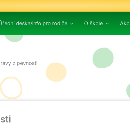
Úřední deska/info pro rodiče
O škole
Akc
právy z pevnosti
sti