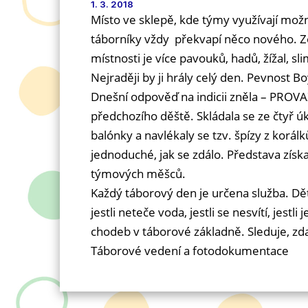
1. 3. 2018
Místo ve sklepě, kde týmy využívají možno
táborníky vždy překvapí něco nového. Ze s
místnosti je více pavouků, hadů, žížal, s
Nejraději by ji hrály celý den. Pevnost B
Dnešní odpověď na indicii zněla – PROVAZ
předchozího děště. Skládala se ze čtyř úk
balónky a navlékaly se tzv. špízy z korál
jednoduché, jak se zdálo. Představa získa
týmových měšců.
Každý táborový den je určena služba. Děti
jestli neteče voda, jestli se nesvítí, jest
chodeb v táborové základně. Sleduje, zda 
Táborové vedení a
fotodokumentace