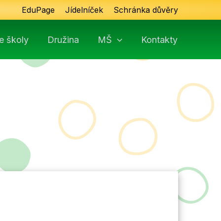
EduPage
Jídelníček
Schránka důvěry
e školy
Družina
MŠ
Kontakty