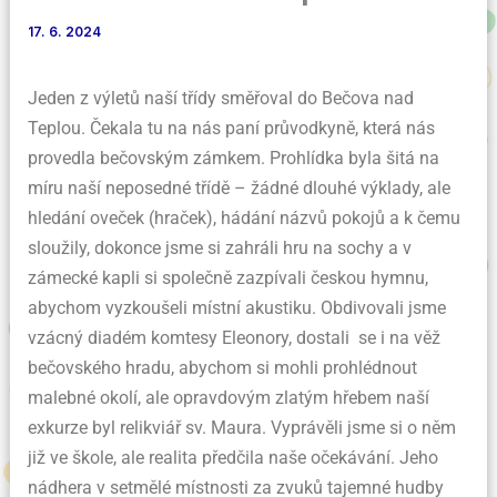
17. 6. 2024
Jeden z výletů naší třídy směřoval do Bečova nad
Teplou. Čekala tu na nás paní průvodkyně, která nás
provedla bečovským zámkem. Prohlídka byla šitá na
míru naší neposedné třídě – žádné dlouhé výklady, ale
hledání oveček (hraček), hádání názvů pokojů a k čemu
sloužily, dokonce jsme si zahráli hru na sochy a v
zámecké kapli si společně zazpívali českou hymnu,
abychom vyzkoušeli místní akustiku. Obdivovali jsme
vzácný diadém komtesy Eleonory, dostali se i na věž
bečovského hradu, abychom si mohli prohlédnout
malebné okolí, ale opravdovým zlatým hřebem naší
exkurze byl relikviář sv. Maura. Vyprávěli jsme si o něm
již ve škole, ale realita předčila naše očekávání. Jeho
nádhera v setmělé místnosti za zvuků tajemné hudby