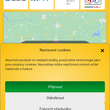
Klepnutím přijměte marketingové soubory
Nastavení cookies
cookie a povolte tento obsah
Abychom poskytli co nejlepší služby, používáme technologie jako
jsou soubory cookies. Nesouhlas může nepříznivě ovlivnit určité
vlastnosti a funkce.
Příjmout
Odmítnout
© 2025 Základní škola a mateřská škola Hazlov, okres
Zobrazit předvolby