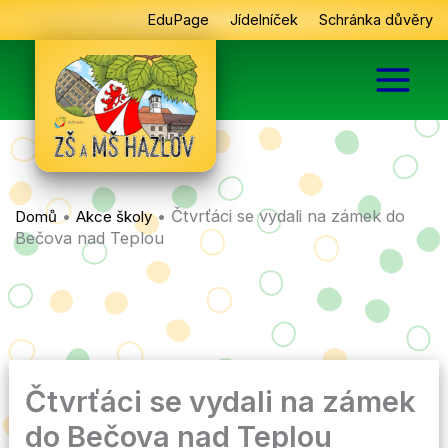
Přeskočit
EduPage
Jídelníček
Schránka důvěry
na
obsah
•
•
Čtvrťáci se vydali na zámek do
Domů
Akce školy
Bečova nad Teplou
Čtvrťáci se vydali na zámek
do Bečova nad Teplou