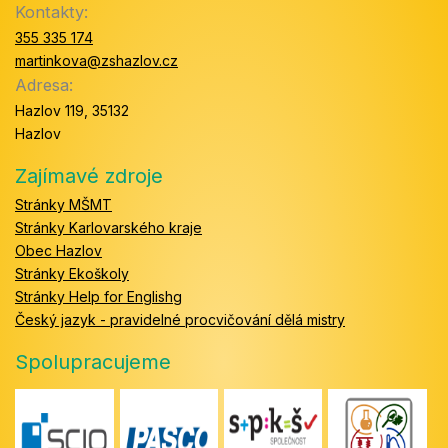
Kontakty:
355 335 174
martinkova@zshazlov.cz
Adresa:
Hazlov 119, 35132
Hazlov
Zajímavé zdroje
Stránky MŠMT
Stránky Karlovarského kraje
Obec Hazlov
Stránky Ekoškoly
Stránky Help for Englishg
Český jazyk - pravidelné procvičování dělá mistry
Spolupracujeme