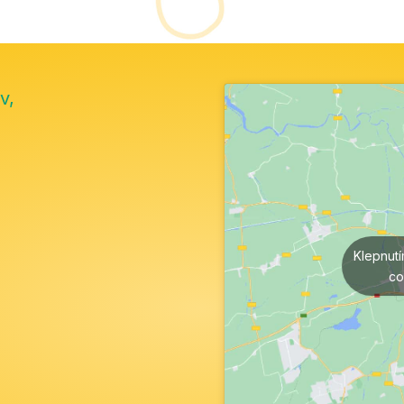
v,
Klepnut
co