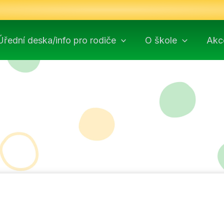
Úřední deska/info pro rodiče
O škole
Akc