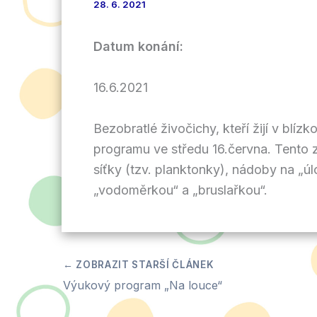
28. 6. 2021
Datum konání:
16.6.2021
Bezobratlé živočichy, kteří žijí v blí
programu ve středu 16.června. Tento 
síťky (tzv. planktonky), nádoby na „úl
„vodoměrkou“ a „bruslařkou“.
Výukový program „Na louce“