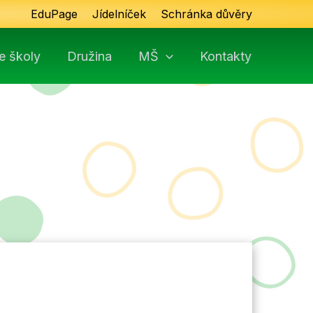
EduPage
Jídelníček
Schránka důvěry
e školy
Družina
MŠ
Kontakty