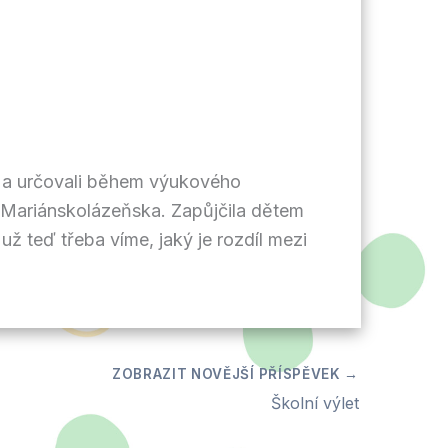
ali a určovali během výukového
z Mariánskolázeňska. Zapůjčila dětem
už teď třeba víme, jaký je rozdíl mezi
Školní výlet