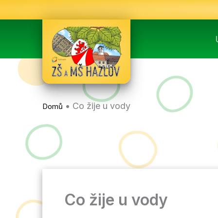
Přeskočit
na
obsah
•
Co žije u vody
Domů
Co žije u vody