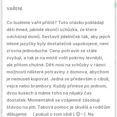
VAŘENÍ
Co budeme vařit příště? Tuto otázku pokládají
děti ihned, jakmile skončí schůzka, ze které
odcházejí domů. Sestavit jídelníček tak, aby jejich
mlsné jazýčky byly dostatečně uspokojené, není
zrovna jednoduché. Ceny potravin se stále
zvyšují, a tak je na místě volit pokrmy levnější,
ale přitom chutné. Děti nosí na schůzky v rámci
možností některé potraviny z domova, abychom
je nemuseli kupovat. Jedná se především o cibuli,
vejce nebo brambory. Každý přinese po jednom,
dvou kusech a máme toho na nějaký čas
dostatek. Momentálně se vzájemně zásobují
štávou na pití. Taková pomoc je skvělá a rodičům
děkujeme ( pokud o tom vědí ) 🙂 :-). Na