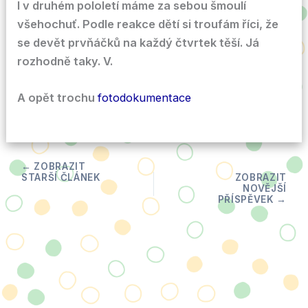
I v druhém pololetí máme za sebou šmoulí
všehochuť. Podle reakce dětí si troufám říci, že
se devět prvňáčků na každý čtvrtek těší. Já
rozhodně taky. V.
A opět trochu
fotodokumentace