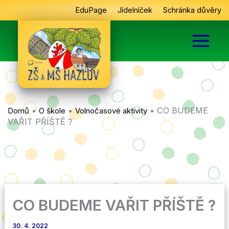
Přeskočit
EduPage
Jídelníček
Schránka důvěry
na
obsah
•
•
•
CO BUDEME
Domů
O škole
Volnočasové aktivity
VAŘIT PŘÍŠTĚ ?
CO BUDEME VAŘIT PŘÍŠTĚ ?
30. 4. 2022