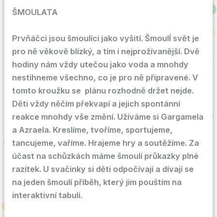
ŠMOULATA
Prvňáčci jsou šmoulíci jako vyšití. ŠmoulÍ svět je
pro ně věkově blízký, a tím i nejprožívanější. Dvě
hodiny nám vždy utečou jako voda a mnohdy
nestihneme všechno, co je pro ně připravené. V
tomto kroužku se plánu rozhodně držet nejde.
Děti vždy něčím překvapí a jejich spontánní
reakce mnohdy vše změní. Užíváme si Gargamela
a Azraela. Kreslíme, tvoříme, sportujeme,
tancujeme, vaříme. Hrajeme hry a soutěžíme. Za
účast na schůzkách máme šmoulí průkazky plné
razítek. U svačinky si děti odpočívají a dívají se
na jeden šmoulí příběh, který jim pouštím na
interaktivní tabuli.