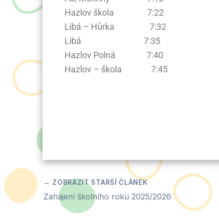
Hazlov škola 7:22
Libá – Hůrka 7:32
Libá 7:35
Hazlov Polná 7:40
Hazlov – škola 7:45
Zahájení školního roku 2025/2026