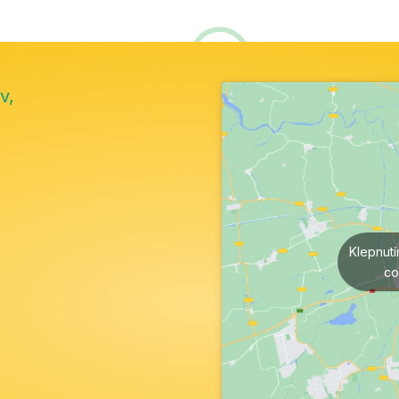
v,
Klepnut
co