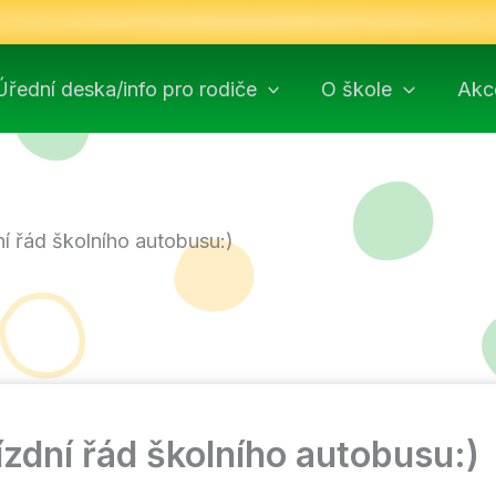
Úřední deska/info pro rodiče
O škole
Akc
ní řád školního autobusu:)
ízdní řád školního autobusu:)