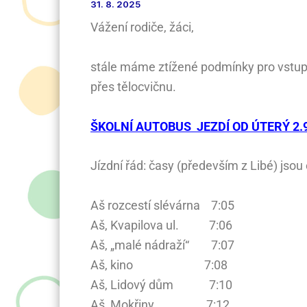
31. 8. 2025
Vážení rodiče, žáci,
stále máme ztížené podmínky pro vstup d
přes tělocvičnu.
ŠKOLNÍ AUTOBUS JEZDÍ OD ÚTERÝ 2.
Jízdní řád: časy (především z Libé) jsou 
Aš rozcestí slévárna 7:05
Aš, Kvapilova ul. 7:06
Aš, „malé nádraží“ 7:07
Aš, kino 7:08
Aš, Lidový dům 7:10
Aš, Mokřiny 7:12