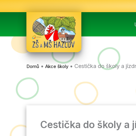
Přeskočit
na
obsah
•
•
Cestička do školy a jízd
Domů
Akce školy
Cestička do školy a j