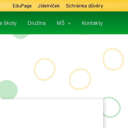
EduPage
Jídelníček
Schránka důvěry
e školy
Družina
MŠ
Kontakty