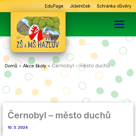
Přeskočit
EduPage
Jídelníček
Schránka důvěry
na
obsah
•
•
Černobyl – město duchů
Domů
Akce školy
Černobyl – město duchů
10. 3. 2024