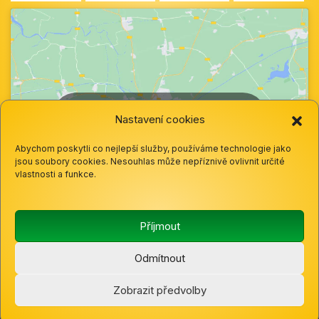
Klepnutím přijměte marketingové soubory
Nastavení cookies
cookie a povolte tento obsah
Abychom poskytli co nejlepší služby, používáme technologie jako
jsou soubory cookies. Nesouhlas může nepříznivě ovlivnit určité
vlastnosti a funkce.
Příjmout
Odmítnout
© 2025 Základní škola a mateřská škola Hazlov, okres
Zobrazit předvolby
Cheb, Příspěvková organizace |
Cookies