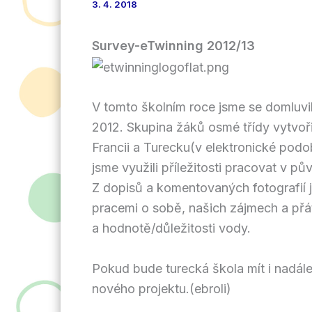
3. 4. 2018
Survey-eTwinning 2012/13
V tomto školním roce jsme se domluvil
2012. Skupina žáků osmé třídy vytvoři
Francii a Turecku(v elektronické pod
jsme využili příležitosti pracovat v p
Z dopisů a komentovaných fotografií j
pracemi o sobě, našich zájmech a přát
a hodnotě/důležitosti vody.
Pokud bude turecká škola mít i nadále
nového projektu.(ebroli)