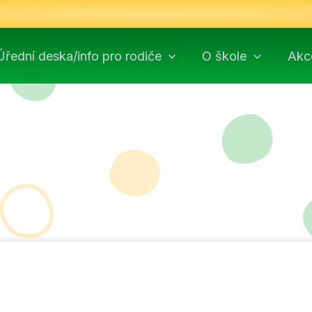
Úřední deska/info pro rodiče
O škole
Akc