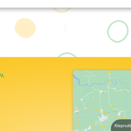
v,
Klepnut