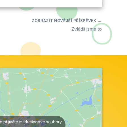
Zvládli jsme to
ím přijměte marketingové soubory