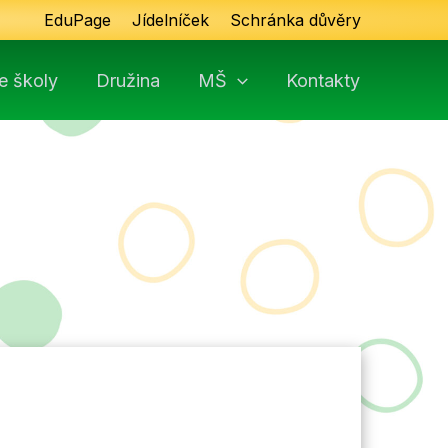
EduPage
Jídelníček
Schránka důvěry
e školy
Družina
MŠ
Kontakty