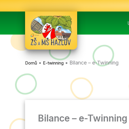
Přeskočit
na
obsah
•
•
Bilance – e-Twinning
Domů
E-twinning
Bilance – e-Twinning