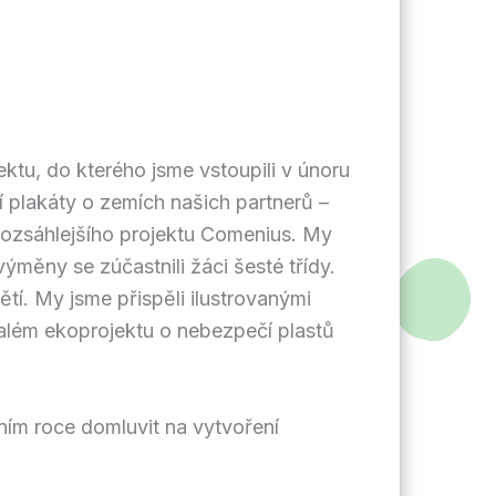
ktu, do kterého jsme vstoupili v únoru
í plakáty o zemích našich partnerů –
rozsáhlejšího projektu Comenius. My
ýměny se zúčastnili žáci šesté třídy.
tí. My jsme přispěli ilustrovanými
malém ekoprojektu o nebezpečí plastů
lním roce domluvit na vytvoření