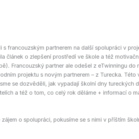
i s francouzským partnerem na další spolupráci v proje
la článek o zlepšení prostředí ve škole a též motivačn
obě). Francouzský partner ale odešel z eTwinningu do 
ůvodním projektu s novým partnerem – z Turecka. Této v
sme se dozvěděli, jak vypadají školní dny tureckých dě
elích a též o tom, co celý rok děláme + informací o 
 zájem o spolupráci, pokusíme se s nimi v příštím ško