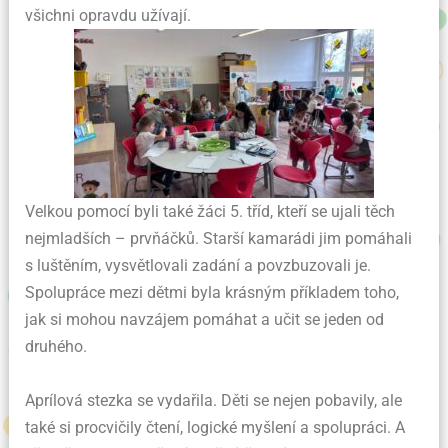
všichni opravdu užívají.
Velkou pomocí byli také žáci 5. tříd, kteří se ujali těch
nejmladších – prvňáčků. Starší kamarádi jim pomáhali
s luštěním, vysvětlovali zadání a povzbuzovali je.
Spolupráce mezi dětmi byla krásným příkladem toho,
jak si mohou navzájem pomáhat a učit se jeden od
druhého.
Aprílová stezka se vydařila. Děti se nejen pobavily, ale
také si procvičily čtení, logické myšlení a spolupráci. A