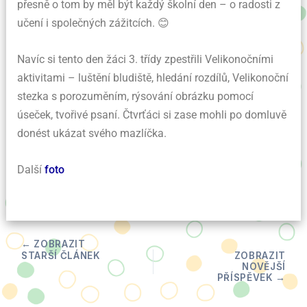
přesně o tom by měl být každý školní den – o radosti z
učení i společných zážitcích. 😊
Navíc si tento den žáci 3. třídy zpestřili Velikonočními
aktivitami – luštění bludiště, hledání rozdílů, Velikonoční
stezka s porozuměním, rýsování obrázku pomocí
úseček, tvořivé psaní. Čtvrťáci si zase mohli po domluvě
donést ukázat svého mazlíčka.
Další
foto