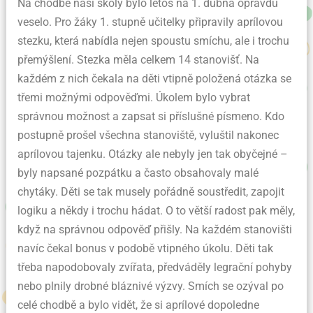
Na chodbě naší školy bylo letos na 1. dubna opravdu
veselo. Pro žáky 1. stupně učitelky připravily aprílovou
stezku, která nabídla nejen spoustu smíchu, ale i trochu
přemýšlení. Stezka měla celkem 14 stanovišť. Na
každém z nich čekala na děti vtipně položená otázka se
třemi možnými odpověďmi. Úkolem bylo vybrat
správnou možnost a zapsat si příslušné písmeno. Kdo
postupně prošel všechna stanoviště, vyluštil nakonec
aprílovou tajenku. Otázky ale nebyly jen tak obyčejné –
byly napsané pozpátku a často obsahovaly malé
chytáky. Děti se tak musely pořádně soustředit, zapojit
logiku a někdy i trochu hádat. O to větší radost pak měly,
když na správnou odpověď přišly. Na každém stanovišti
navíc čekal bonus v podobě vtipného úkolu. Děti tak
třeba napodobovaly zvířata, předváděly legrační pohyby
nebo plnily drobné bláznivé výzvy. Smích se ozýval po
celé chodbě a bylo vidět, že si aprílové dopoledne