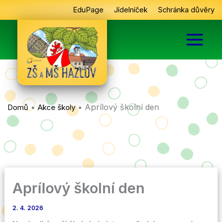
Přeskočit
EduPage
Jídelníček
Schránka důvěry
na
obsah
•
•
Aprílový školní den
Domů
Akce školy
Aprílový školní den
2. 4. 2026