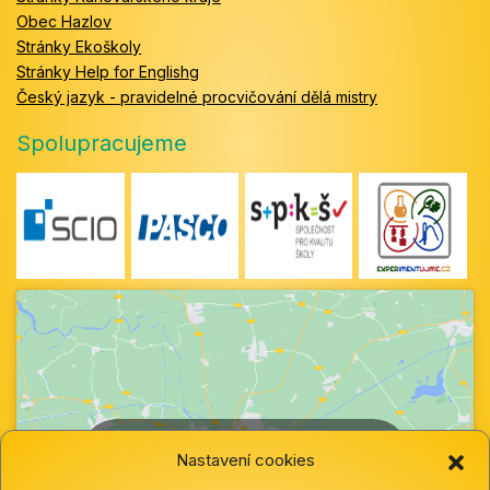
Obec Hazlov
Stránky Ekoškoly
Stránky Help for Englishg
Český jazyk - pravidelné procvičování dělá mistry
Spolupracujeme
Klepnutím přijměte marketingové soubory
Nastavení cookies
cookie a povolte tento obsah