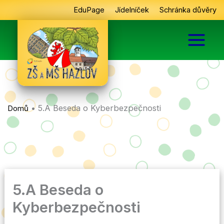
Přeskočit
EduPage
Jídelníček
Schránka důvěry
na
obsah
•
5.A Beseda o Kyberbezpečnosti
Domů
5.A Beseda o
Kyberbezpečnosti